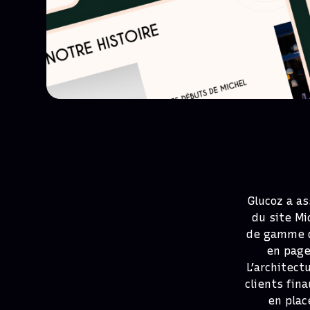
Glucoz a a
du site Mi
de gamme da
en page
L’architect
clients fin
en plac