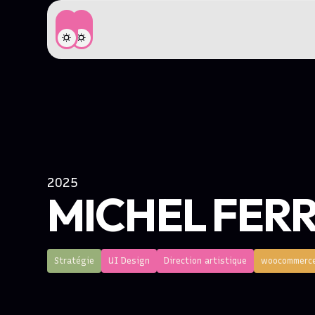
2025
MICHEL FER
Stratégie
UI Design
Direction artistique
woocommerc