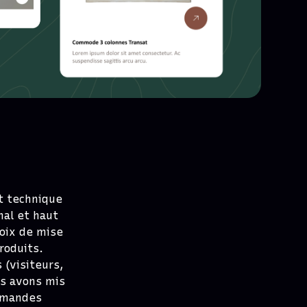
t technique
nal et haut
hoix de mise
roduits.
 (visiteurs,
us avons mis
demandes