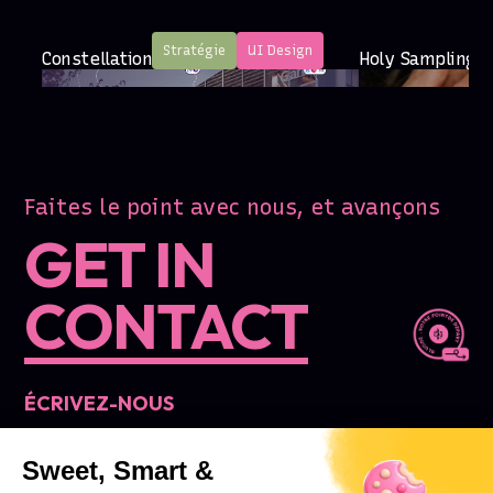
Stratégie
UI Design
Constellation
Holy Sampling -
Faites le point avec nous, et avançons
GET IN
CONTACT
ÉCRIVEZ-NOUS
Nous sommes toujours heureux de
Sweet, Smart &
vous lire !